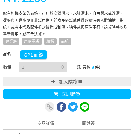
配有相機支架的面鏡，可用於漁獵潛水、水肺潛水、自由潛水或浮潛。
提醒您，猶豫期並非試用期，若商品經試戴使得矽膠沾有人體油垢、指
紋，或者本體及配件拆封後造成刮傷、缺件或與原件不符，退貨時將收取
整新費用，或不予退貨。
專業級
原廠認證
精選
面鏡
品名
GP1 面鏡
數量
(剩最後
8
件)
加入購物車
立即購買
商品詳情
問與答