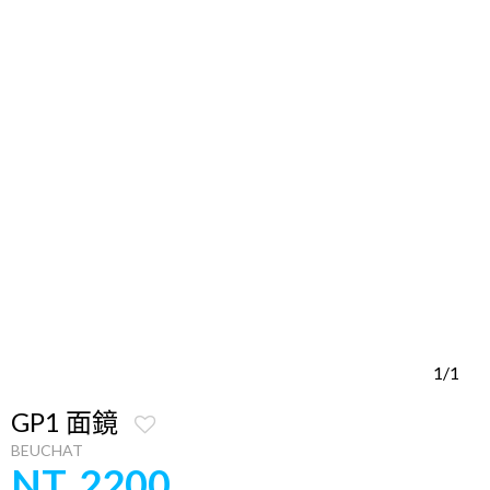
1/1
GP1 面鏡
BEUCHAT
NT. 2200