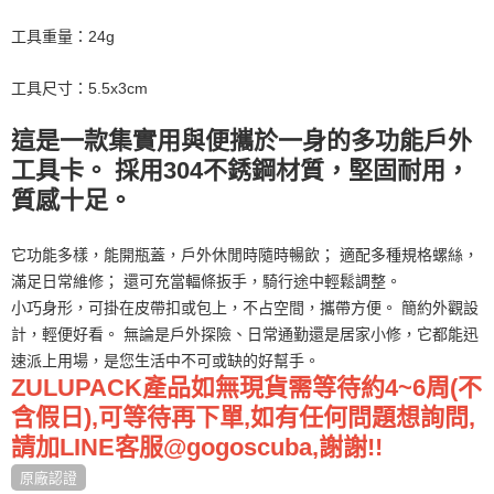
工具重量：24g
工具尺寸：5.5x3cm
這是一款集實用與便攜於一身的多功能戶外
工具卡。 採用304不銹鋼材質，堅固耐用，
質感十足。
它功能多樣，能開瓶蓋，戶外休閒時隨時暢飲； 適配多種規格螺絲，
滿足日常維修； 還可充當輻條扳手，騎行途中輕鬆調整。
小巧身形，可掛在皮帶扣或包上，不占空間，攜帶方便。 簡約外觀設
計，輕便好看。 無論是戶外探險、日常通勤還是居家小修，它都能迅
速派上用場，是您生活中不可或缺的好幫手。
ZULUPACK產品如無現貨需等待約4~6周(不
含假日),可等待再下單,如有任何問題想詢問,
請加LINE客服@gogoscuba,謝謝!!
原廠認證