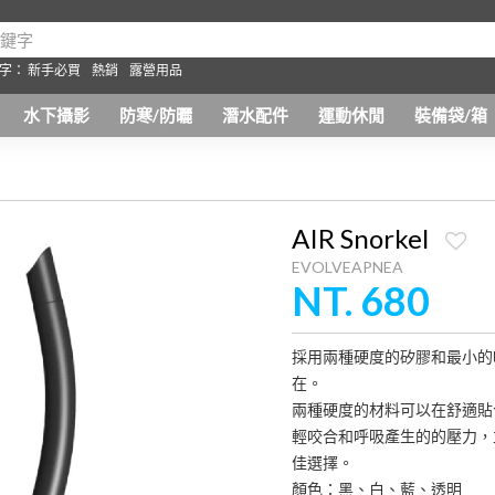
字：
新手必買
熱銷
露營用品
水下攝影
防寒/防曬
潛水配件
運動休閒
裝備袋/箱
AIR Snorkel
EVOLVEAPNEA
NT. 680
採用兩種硬度的矽膠和最小的
在。
兩種硬度的材料可以在舒適貼
輕咬合和呼吸產生的的壓力，
佳選擇。
顏色：黑、白、藍、透明