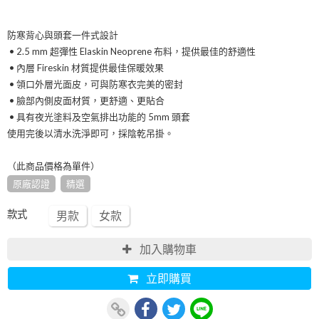
防寒背心與頭套一件式設計
• 2.5 mm 超彈性 Elaskin Neoprene 布料，提供最佳的舒適性
• 內層 Fireskin 材質提供最佳保暖效果
• 領口外層光面皮，可與防寒衣完美的密封
• 臉部內側皮面材質，更舒適、更貼合
• 具有夜光塗料及空氣排出功能的 5mm 頭套
使用完後以清水洗淨即可，採陰乾吊掛。
（此商品價格為單件）
原廠認證
精選
款式
男款
女款
加入購物車
立即購買