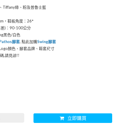
）
Tiffany綠、粉及普魯士藍
cm，鞋板角度：26°
)：90-100公分
ing黑色/白色
Pathos腳套
, 點此加購
Swing腳套
ogo顏色、腳套品牌、鞋套尺寸
,請見諒!!
車
立即購買