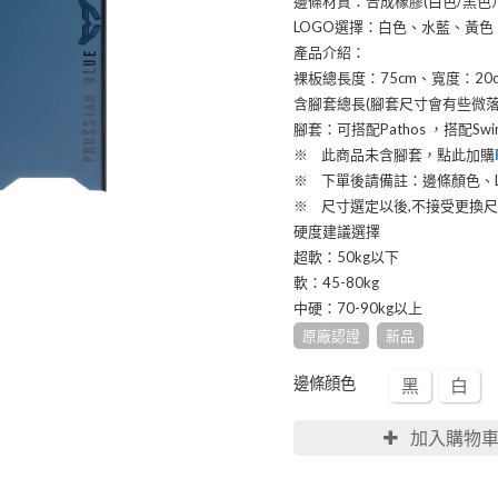
邊條材質：合成橡膠(白色/黑色
LOGO選擇：白色、水藍、黃色、
產品介紹：
裸板總長度：75cm、寬度：20
含腳套總長(腳套尺寸會有些微落差
腳套：可搭配Pathos ，搭配Sw
※ 此商品未含腳套，點此加購
※ 下單後請備註：邊條顏色、L
※ 尺寸選定以後,不接受更換尺碼
硬度建議選擇
超軟：50kg以下
軟：45-80kg
中硬：70-90kg以上
原廠認證
新品
邊條顔色
黑
白
加入購物