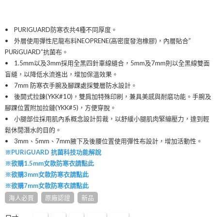
• PURIGUARD防寒衣共4種不同厚度。
• 外層使用彈性尼龍布料NEOPRENE(高密度發泡橡膠)，內層貼合”
PURiGUARD”抗菌布。
• 1.5mm以及3mm採用全黑四針車線縫合，5mm及7mm則以全黑線雙面
盲縫，以降低水流進出，增加保溫效果。
• 7mm 防寒衣手腕及腳踝處採雙層防水設計。
• 後開式拉鍊(YKK#10)，雙肩加特殊印刷，兼具美感與耐磨功能。手腕及
腳踝位置附加拉鏈(YKK#5)，方便穿脫。
• 小腿部位採用肌內系概念設計剪裁，以舒緩小腿肌肉緊繃壓力，達到輕
鬆休閒潛水的目的。
• 3mm、5mm、7mm腋下及後腰位置使用彈性布設計，增加活動性。
※PURiGUARD 抗菌科技功能解說
※欲購1.5mm女款防寒衣請點此
※欲購3mm女款防寒衣請點此
※欲購7mm女款防寒衣請點此
海人必買
原廠認證
新品