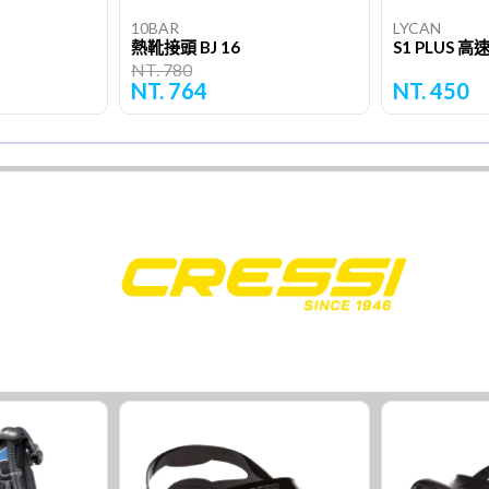
10BAR
LYCAN
熱靴接頭 BJ 16
S1 PLUS
NT. 780
NT. 764
NT. 450