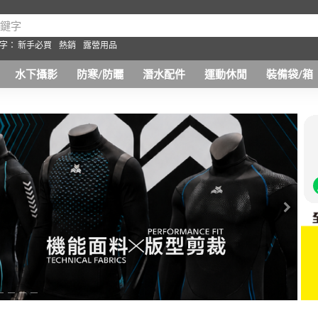
字：
新手必買
熱銷
露營用品
水下攝影
防寒/防曬
潛水配件
運動休閒
裝備袋/箱