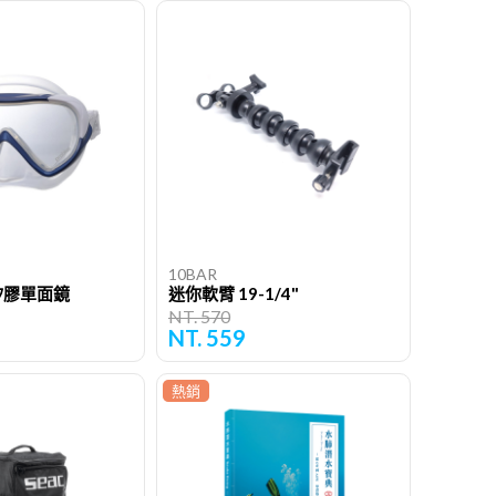
10BAR
O 矽膠單面鏡
迷你軟臂 19-1/4"
NT. 570
NT. 559
熱銷