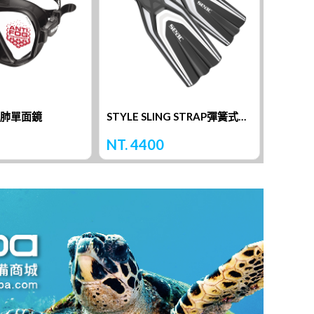
水肺單面鏡
STYLE SLING STRAP彈簧式蛙鞋
BOOS
NT. 4400
NT. 4