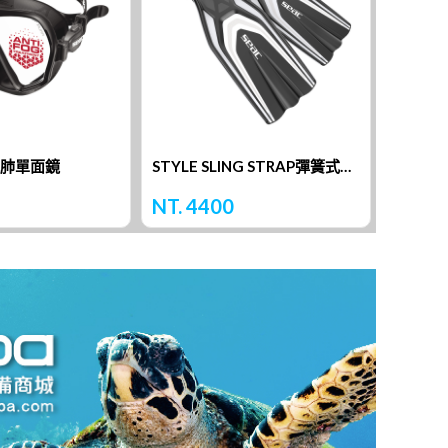
水肺單面鏡
STYLE SLING STRAP彈簧式蛙鞋
BOOS
NT. 4400
NT. 4