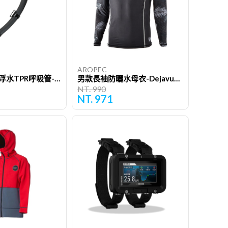
AROPEC
C型可折軟式浮水TPR呼吸管-Serpent海蛇
男款長袖防曬水母衣-DejavuLSI幻覺
NT. 990
NT. 971