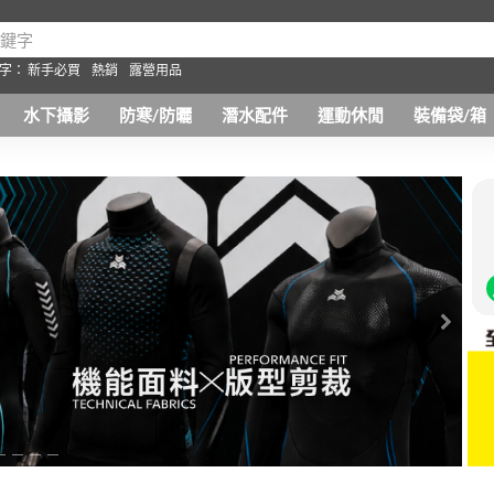
字：
新手必買
熱銷
露營用品
水下攝影
防寒/防曬
潛水配件
運動休閒
裝備袋/箱