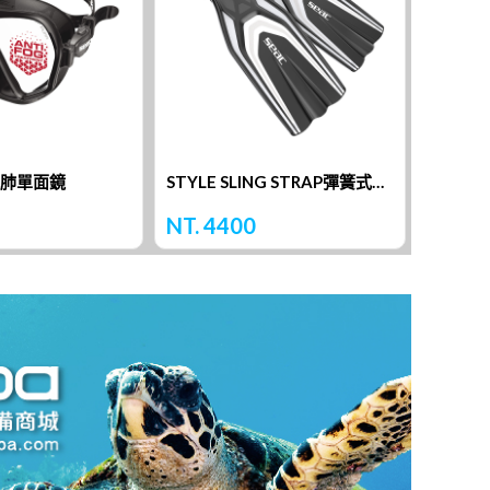
水肺單面鏡
STYLE SLING STRAP彈簧式蛙鞋
BOOS
NT. 4400
NT. 4