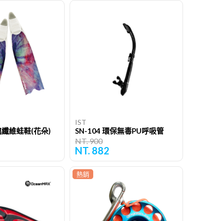
IST
玻璃纖維蛙鞋(花朵)
SN-104 環保無毒PU呼吸管
NT. 900
NT. 882
熱銷