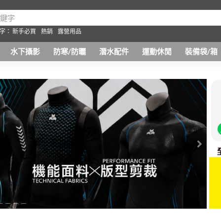
字：
新手必買
熱銷
露營用品
水下攝影
防寒/防曬
潛水配件
運動休閒
裝備袋/箱