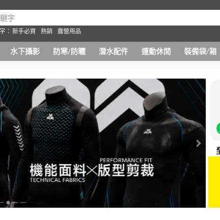
字：
新手必買
熱銷
露營用品
水下攝影
防寒/防曬
潛水配件
運動休閒
裝備袋/箱